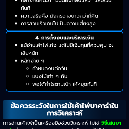
หลายคนคิดว่า “มันต้องกลับแล้ว” และสวน
ทันที
ความจริงคือ มังกรอาจยาวกว่าที่คิด
การสวนเร็วเกินไปเป็นความเสี่ยงสูง
4. การตั้งงบและบริหารเงิน
แม้อ่านเค้าไพ่เก่ง แต่ไม่มีเงินทุนที่ควบคุม จะ
เสียหนัก
หลักง่าย ๆ
กำหนดงบต่อวัน
แบ่งไม้เท่า ๆ กัน
พอได้กำไรตามเป้า ให้หยุดทันที
ข้อควรระวังในการใช้เค้าไพ่บาคาร่าใน
การวิเคราะห์
การอ่านเค้าไพ่เป็นเครื่องมือช่วยวิเคราะห์ ไม่ใช่
วิธีเล่นบา