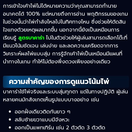
การเข้าใจเค้าไพ่ไม่ได้หมายความว่าคุณสามารถทำนาย
อนาคตได้ 100% แต่หมายถึงการอ่าน พฤติกรรมของเกม
ในช่วงนั้นว่าไพ่กำลังไหลไปในทิศทางไหน ซึ่งช่วยให้ตัดสิน
ใจแทงด้วยเหตุผลมากขึ้น นอกจากนี้ยังเป็นเหมือนการ
เรียนรู้
สูตรบาคาร่า
ไปในตัวช่วยให้ผู้เล่นสามารถเลือกโต๊ะที่
มีแนวโน้มชัดเจน เล่นง่าย และลดความเครียดจากการ
วิเคราะห์ผลไพ่แบบสุ่ม การรู้จักเค้าไพ่เป็นเหมือนมีแผนที่
นำทางในเกม ทำให้ไม่ต้องพึ่งดวงเพียงอย่างเดียว
ความสำคัญของการดูแนวโน้มไพ่
บาคาร่าใช้ไพ่จริงและระบบสุ่มทุกตา แต่ในทางปฏิบัติ ผู้เล่น
หลายคนมักสังเกตเห็นรูปแบบบางอย่าง เช่น
ออกฝั่งเดียวติดกันยาว ๆ
สลับซ้ายขวาแบบมีจังหวะ
ออกเป็นแพทเทิร์น เช่น 2 ตัวตัด 3 ตัวตัด