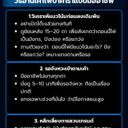
วิธีอ่านเค้าไพ่บาคาร่าแบบมืออาชีพ
1.วิเคราะห์แนวโน้มก่อนลงเดิมพัน
อย่าเปิดโต๊ะแล้วแทงทันที
ดูย้อนหลัง 15–20 ตา เพื่อสังเกตว่าตอนนี้ไพ่
เป็นมังกร, ปิงปอง หรือแกว่ง
ถามตัวเองว่า: ตอนนี้ไพ่มีแนวโน้มอะไร? นิ่ง
หรือแกว่ง? เหมาะแทงตามหรือรอ
2. รอจังหวะเข้าตามเค้า
มืออาชีพไม่แทงทุกตา
นั่งดู 5–10 นาทีเพื่อรอจังหวะ ถือเป็นเรื่อง
ปกติ
แทงเฉพาะช่วงที่มั่นใจ ว่ามีโอกาสชนะสูง
3. หลีกเลี่ยงการสวนเทรนด์