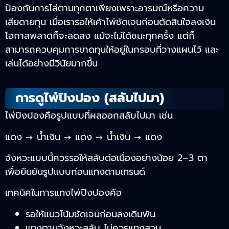
ป้องกันการไล่ตามทุกตาเพียงเพราะอารมณ์หรือความ
เสียดายทุน เมื่อเรารอให้เค้าไพ่ชัดเจนก่อนตัดสินใจลงเงิน
โอกาสพลาดก็จะลดลง แม้จะไม่ได้ชนะทุกครั้ง แต่ก็
สามารถควบคุมการขาดทุนให้อยู่ในกรอบที่วางแผนไว้ และ
เล่นได้อย่างมีวินัยมากขึ้น
การดูไพ่ปิงปอง (สลับไปมา)
ไพ่ปิงปองคือรูปแบบที่ผลออกสลับไปมา เช่น
แดง → น้ำเงิน → แดง → น้ำเงิน → แดง
จังหวะแบบนี้ควรรอให้สลับต่อเนื่องอย่างน้อย 2–3 ตา
เพื่อยืนยันรูปแบบก่อนแทงตามเทรนด์
เทคนิคในการแทงไพ่ปิงปองคือ
รอให้แนวโน้มชัดเจนก่อนลงเดิมพัน
แทงตามจังหวะสลับ ไม่ควรแทงสวน