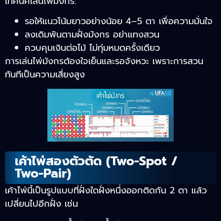
เทคนิคเล่นไพ่มังกร:
รอให้แนวโน้มยาวอย่างน้อย 4–5 ตา เพื่อความมั่นใจ
ลงเดิมพันตามฝั่งมังกร อย่าแทงสวน
ควบคุมเงินต่อไม้ ไม่ทุ่มหมดครั้งเดียว
การเล่นไพ่มังกรต้องใจเย็นและรอจังหวะ เพราะการสวน
ทันทีเป็นความเสี่ยงสูง
เค้าไพ่สองตัวตัด (Two-Spot /
Two-Pair)
เค้าไพ่นี้เป็นรูปแบบที่ฝั่งใดฝั่งหนึ่งออกติดกัน 2 ตา แล้ว
เปลี่ยนไปอีกฝั่ง เช่น