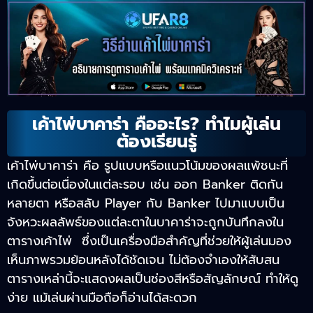
เค้าไพ่บาคาร่า คืออะไร? ทำไมผู้เล่น
ต้องเรียนรู้
เค้าไพ่บาคาร่า คือ รูปแบบหรือแนวโน้มของผลแพ้ชนะที่
เกิดขึ้นต่อเนื่องในแต่ละรอบ เช่น ออก Banker ติดกัน
หลายตา หรือสลับ Player กับ Banker ไปมาแบบเป็น
จังหวะผลลัพธ์ของแต่ละตาในบาคาร่าจะถูกบันทึกลงใน
ตารางเค้าไพ่ ซึ่งเป็นเครื่องมือสำคัญที่ช่วยให้ผู้เล่นมอง
เห็นภาพรวมย้อนหลังได้ชัดเจน ไม่ต้องจำเองให้สับสน
ตารางเหล่านี้จะแสดงผลเป็นช่องสีหรือสัญลักษณ์ ทำให้ดู
ง่าย แม้เล่นผ่านมือถือก็อ่านได้สะดวก