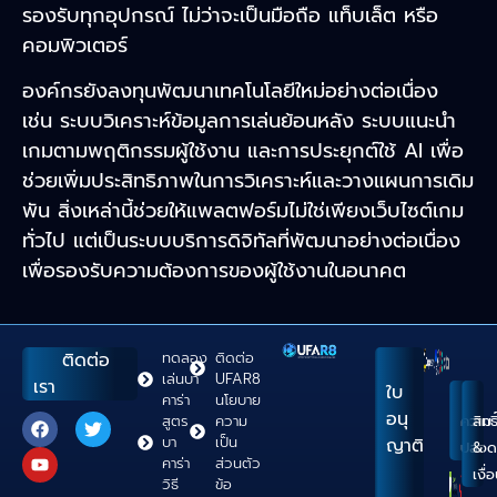
รองรับทุกอุปกรณ์ ไม่ว่าจะเป็นมือถือ แท็บเล็ต หรือ
คอมพิวเตอร์
องค์กรยังลงทุนพัฒนาเทคโนโลยีใหม่อย่างต่อเนื่อง
เช่น ระบบวิเคราะห์ข้อมูลการเล่นย้อนหลัง ระบบแนะนำ
เกมตามพฤติกรรมผู้ใช้งาน และการประยุกต์ใช้ AI เพื่อ
ช่วยเพิ่มประสิทธิภาพในการวิเคราะห์และวางแผนการเดิม
พัน สิ่งเหล่านี้ช่วยให้แพลตฟอร์มไม่ใช่เพียงเว็บไซต์เกม
ทั่วไป แต่เป็นระบบบริการดิจิทัลที่พัฒนาอย่างต่อเนื่อง
เพื่อรองรับความต้องการของผู้ใช้งานในอนาคต
ติดต่อ
ทดลอง
ติดต่อ
เล่นบา
UFAR8
เรา
ใบ
คาร่า
นโยบาย
อนุ
สูตร
ความ
ความ
สิทธิ
บา
เป็น
ญาติ
ปลอด
&
คาร่า
ส่วนตัว
เงื่
วิธี
ข้อ