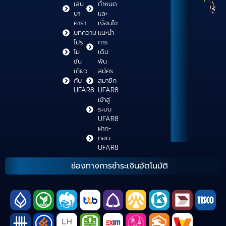
เล่น
กำหนด
บา
และ
คาร่า
เงื่อนไข
บทความ
แนะนำ
โปร
การ
โม
เดิม
ชั่น
พัน
เกี่ยว
สมัคร
กับ
สมาชิก
UFAR8
UFAR8
เข้าสู่
ระบบ
UFAR8
ฝาก-
ถอน
UFAR8
ช่องทางการชำระเงินอัตโนมัติ