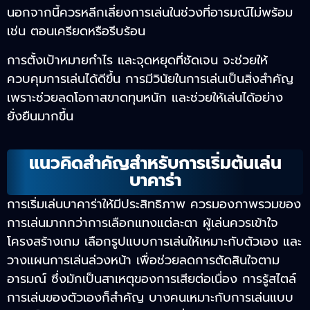
นอกจากนี้ควรหลีกเลี่ยงการเล่นในช่วงที่อารมณ์ไม่พร้อม
เช่น ตอนเครียดหรือรีบร้อน
การตั้งเป้าหมายกำไร และจุดหยุดที่ชัดเจน จะช่วยให้
ควบคุมการเล่นได้ดีขึ้น การมีวินัยในการเล่นเป็นสิ่งสำคัญ
เพราะช่วยลดโอกาสขาดทุนหนัก และช่วยให้เล่นได้อย่าง
ยั่งยืนมากขึ้น
แนวคิดสำคัญสำหรับการเริ่มต้นเล่น
บาคาร่า
การเริ่มเล่นบาคาร่าให้มีประสิทธิภาพ ควรมองภาพรวมของ
การเล่นมากกว่าการเลือกแทงแต่ละตา ผู้เล่นควรเข้าใจ
โครงสร้างเกม เลือกรูปแบบการเล่นให้เหมาะกับตัวเอง และ
วางแผนการเล่นล่วงหน้า เพื่อช่วยลดการตัดสินใจตาม
อารมณ์ ซึ่งมักเป็นสาเหตุของการเสียต่อเนื่อง การรู้สไตล์
การเล่นของตัวเองก็สำคัญ บางคนเหมาะกับการเล่นแบบ