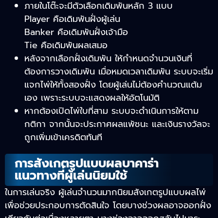
ภายในโต๊ะจะมีตัวเลือกเดิมพันหลัก 3 แบบ
Player คือเดิมพันฝั่งผู้เล่น
Banker คือเดิมพันฝั่งเจ้ามือ
Tie คือเดิมพันผลเสมอ
หลังจากเลือกฝั่งเดิมพัน ให้กำหนดจำนวนเงินที่
ต้องการวางเดิมพัน เมื่อหมดเวลาเดิมพัน ระบบจะเริ่ม
แจกไพ่ให้ทั้งสองฝั่ง โดยผู้เล่นไม่ต้องคำนวณแต้ม
เอง เพราะระบบจะแสดงผลให้อัตโนมัติ
หากต้องเปิดไพ่ใบที่สาม ระบบจะดำเนินการให้ตาม
กติกา จากนั้นจะประกาศผลแพ้ชนะ และเงินรางวัลจะ
ถูกเพิ่มเข้าเครดิตทันที
การสังเกตรูปแบบผลบาคาร่า
แนวทางที่ผู้เล่นนิยมใช้
ในการเล่นจริง ผู้เล่นจำนวนมากนิยมสังเกตรูปแบบผลไพ่
เพื่อช่วยประกอบการตัดสินใจ โดยบางช่วงผลอาจออกฝั่ง