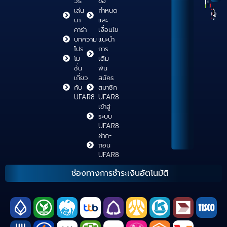
วิธี
ข้อ
เล่น
กำหนด
บา
และ
คาร่า
เงื่อนไข
บทความ
แนะนำ
โปร
การ
โม
เดิม
ชั่น
พัน
เกี่ยว
สมัคร
กับ
สมาชิก
UFAR8
UFAR8
เข้าสู่
ระบบ
UFAR8
ฝาก-
ถอน
UFAR8
ช่องทางการชำระเงินอัตโนมัติ