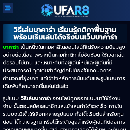
วิธีเล่นบาคาร่า เรียนรู้กติกาพื้นฐาน
พร้อมเริ่มเล่นได้จริงบนเว็บบาคาร่า
บาคาร่า
เป็นหนึ่งในเกมคาสิโนออนไลน์ที่ได้รับความนิยมสูง
อย่างต่อเนื่อง เพราะเป็นเกมที่กติกาไม่ซับซ้อน ใช้เวลาเล่น
ต่อรอบไม่นาน และเหมาะกับทั้งผู้เล่นใหม่และผู้เล่นที่มี
ประสบการณ์ จุดเด่นสำคัญคือไม่ต้องใช้เทคนิคการ
คำนวณที่ยุ่งยาก แค่เข้าใจหลักการนับแต้มและรูปแบบการ
เดิมพันก็สามารถเริ่มเล่นได้แล้ว
รูปแบบ
วิธีเล่นบาคาร่า
ออนไลน์ถูกออกแบบมาให้ใช้งาน
ง่าย ขั้นตอนสมัครสมาชิกและเข้าเล่นทำได้รวดเร็ว ภายใน
ระบบจะมีโต๊ะให้เลือกหลายรูปแบบ ทั้งโต๊ะเริ่มต้นสำหรับทุน
น้อย โต๊ะมาตรฐาน หรือโต๊ะระดับสูงสำหรับผู้เล่นที่ต้องการ
วงเงินเดิมพันมากขึ้น ผู้เล่นสามารถเลือกโต๊ะให้เหมาะกับงบ