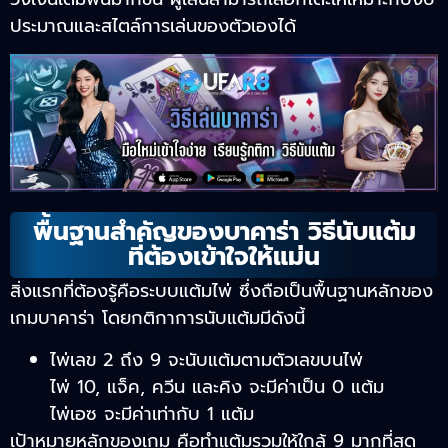
ประมาณและสไตล์การเล่นของตัวเองได้
พื้นฐานสำคัญของบาคาร่า วิธีนับแต้ม
ที่ต้องเข้าใจให้แม่น
สิ่งแรกที่ต้องรู้คือระบบแต้มไพ่ ซึ่งถือเป็นพื้นฐานหลักของ
เกมบาคาร่า โดยกติกาการนับแต้มมีดังนี้
ไพ่เลข 2 ถึง 9 จะนับแต้มตามตัวเลขบนไพ่
ไพ่ 10, แจ็ค, ควีน และคิง จะมีค่าเป็น 0 แต้ม
ไพ่เอซ จะมีค่าเท่ากับ 1 แต้ม
เป้าหมายหลักของเกม คือทำแต้มรวมให้ใกล้ 9 มากที่สุด