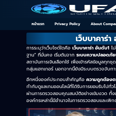
หน้าแรก
Privacy Policy
About Compa
เว็บบาคาร่า
การระบุว่าเว็บไซต์ใดคือ
เว็บบาคาร่า อันดับ1
ไม่
ฐาน” ที่มั่นคง เริ่มต้นจาก
ระบบความปลอดภัยเ
สถาบันการเงินเลือกใช้ เพื่อเข้ารหัสข้อมูลทุกชุด
กลุ่มแฮกเกอร์ นอกจากนี้ยังมีระบบตรวจจับการพ
อีกหนึ่งองค์ประกอบสำคัญคือ
ความถูกต้อง
กำกับดูแลเกมออนไลน์ที่ได้รับการยอมรับไปทั
ผ่านการตรวจสอบคุณสมบัติอย่างเข้มงวด ทั้งเรื
องค์กรเหล่านี้มีอำนาจในการตรวจสอบและเพิกถอนใ