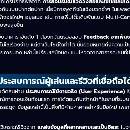
 มักได้รับอิทธิพลจาก
การยอมรับในแวดวงสื่อและโซเชียลมีเด
กันแบบปากต่อปาก เมื่อมีการพูดถึงในเชิงบวกซ้ำๆ ในแพลตฟอร
ฟีเจอร์ใหม่ๆ อยู่เสมอ เช่น การเพิ่มโต๊ะเดิมพันแบบ Multi
พุ่งสูงขึ้น
้เว็บบาคาร่าอันดับ 1 ต้องหมั่นตรวจสอบ
Feedback จากพันธม
ใช่เรื่องง่าย แต่ถ้าเว็บไซต์ใดทำได้ นั่นย่อมหมายถึงความเป็น
ปัจจัยภายนอกเหล่านี้เปรียบเสมือนคะแนนโหวตจากสาธารณชนที่ช่
ประสบการณ์ผู้เล่นและรีวิวที่เชื่อถือได
กตัดสินผ่าน
ประสบการณ์ใช้งานจริง (User Experience)
รี
์การถอนเงินก้อนแรก การโต้ตอบกับเจ้าหน้าที่ในยามที่ระบบขั
ะดุด ข้อมูลเหล่านี้เป็นสิ่งที่มีค่ามหาศาลสำหรับมือใหม่ เพราะ
ารวิเคราะห์รีวิวจาก
แหล่งข้อมูลที่หลากหลายและเป็นอิสระ
ไม่ว่