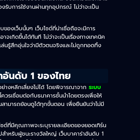
รับการใช้งานผ่านทุกอุปกรณ์ ไม่ว่าจะเป็น
ของเว็บนั้นๆ เว็บไซต์ที่น่าเชื่อถือจะมีการ
กิดขึ้นได้ทันที ไม่ว่าจะเป็นเรื่องทางเทคนิค
นรู้สึกอุ่นใจว่ามีตัวตนจริงและไม่ถูกทอดทิ้ง
าอันดับ 1 ของไทย
 อย่างหลีกเลี่ยงไม่ได้ โดยพิจารณาจาก
ระบบ
้ควรเชื่อมต่อกับธนาคารชั้นนำโดยตรงเพื่อให้
ารถย้อนดูได้ทุกขั้นตอน เพื่อยืนยันว่าไม่มี
ไซต์ที่มีคุณภาพจะระบุรายละเอียดของยอดเทิร์น
ปสำหรับผู้ชนะรางวัลใหญ่ เว็บบาคาร่าอันดับ 1