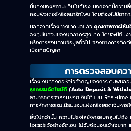
มั่นคงของสถานะเว็บไซต์เอง นอกจากนี้ความลื่
คอมพิวเตอร์หรือสมาร์ทโฟน โดยต้องไม่มีอาการส
นอกจากเรื่องทางเทคนิคแล้ว
คุณภาพการให้บร
ลงทุนในส่วนของบุคลากรสูงมาก โดยจะมีทีมงานผู
หรือการสอบถามข้อมูลทั่วไป ช่องทางการติดต่อควร
เมื่อเกิดปัญหา
การตรวจสอบความโ
เรื่องเงินทองคือหัวใจสำคัญของการเดิมพันออน
ธุรกรรมอัตโนมัติ
(Auto Deposit & Withdr
สามารถตรวจสอบยอดเงินได้แบบ Real-time และที
การหักค่าธรรมเนียมแอบแฝงหรือยอดเงินหายไป
ยิ่งไปกว่านั้น ความโปร่งใสยังครอบคลุมไปถึง
โอเวอร์ไว้อย่างชัดเจน ไม่ซับซ้อนจนเข้าใจยาก 