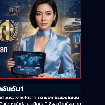
าอันดับ1
รถเริ่มตรวจสอบได้จาก
ความเสถียรของโดเมน
่ยนลิงก์ทางเข้าบ่อยจนผิดปกติ ซึ่งสะท้อนถึงความ